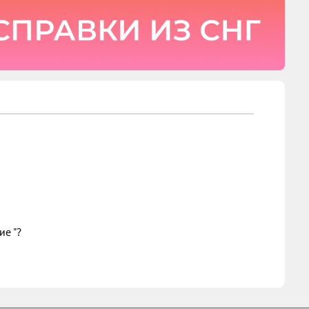
ие "?