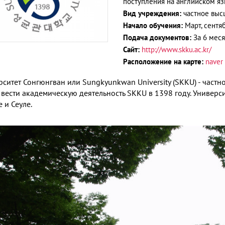
поступления на английском я
Вид учреждения:
частное выс
Начало обучения:
Март, сентя
Подача документов:
За 6 мес
Сайт:
http://www.skku.ac.kr/
Расположение на карте:
naver
рситет Сонгюнгван или Sungkyunkwan University (SKKU) - част
 вести академическую деятельность SKKU в 1398 году. Универси
 и Сеуле.