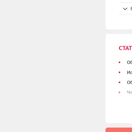
СТА
Об
Ис
Об
Чу
Ин
Ча
Ха