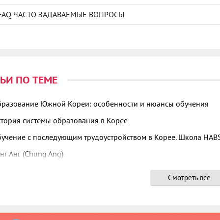
FAQ ЧАСТО ЗАДАВАЕМЫЕ ВОПРОСЫ
ТЬИ ПО ТЕМЕ
разование Южной Кореи: особенности и нюансы обучения
тория системы образования в Корее
учение с последующим трудоустройством в Корее. Школа HAB
нг Анг (Chung Ang)
ха Университет (Inha University)
Смотреть все
стные школы для изучения корейского языка 어학원
нянг Университет (Hanyang University)