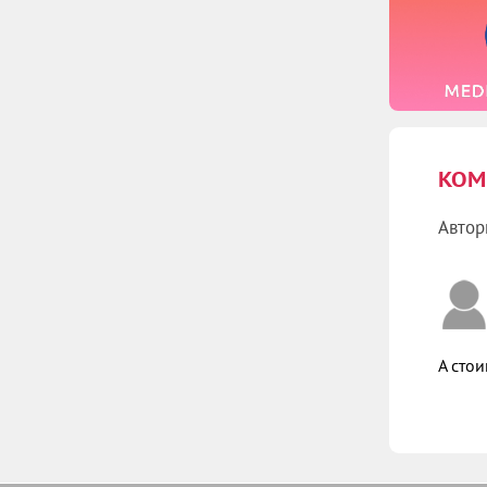
Ён
Вы
КОМ
Автор
А стои