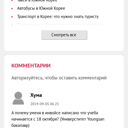
Автобусы в Южной Корее
Транспорт в Корее: что нужно знать туристу
Проживание в Корее: где лучше остановиться
Чунг Анг (Chung Ang)
Смотреть все
Инха Университет (Inha University)
Ханянг Университет (Hanyang University)
Ёнсе Университет (Yonsei University)
КОММЕНТАРИИ
Высшее образование в Южной Корее
Языковые курсы при университетах 한국어학당
Авторизуйтесь, чтобы оставить комментарий
Хума
2019-09-05 06:25
А почему уменя в инвойсе написано что учеба
начинается с 18 октября? (Универститет Youngsan
бакалавр)