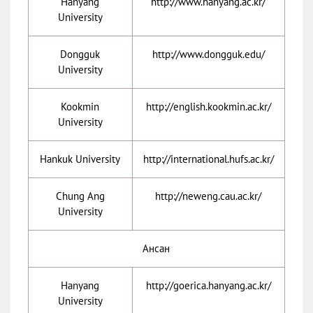
Hanyang
http://www.hanyang.ac.kr/
University
Dongguk
http://www.dongguk.edu/
University
Kookmin
http://english.kookmin.ac.kr/
University
Hankuk University
http://international.hufs.ac.kr/
Chung Ang
http://neweng.cau.ac.kr/
University
Ансан
Hanyang
http://goerica.hanyang.ac.kr/
University