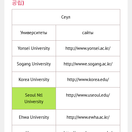
공립)
Сеул
Университеты
сайты
Yonsei University
http://www.yonsei.ac.kr/
Sogang University
http://wwwe.sogang.ac.kr/
Korea University
http://www.korea.edu/
Seoul Ntl
http://www.useoul.edu/
University
Ehwa University
http://www.ewha.ac.kr/